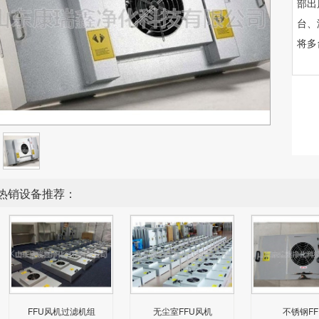
部出
台、
将多
热销设备推荐：
FFU风机过滤机组
无尘室FFU风机
不锈钢FF