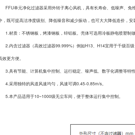
FFU单元净化过滤器采用外转子离心风机，具有长寿命、低噪声、免
中，既可提高洁净度级别、降低噪音和减少振动，也可大大降低造价，安
1.材质：不锈钢板，烤漆钢板，锌铝板。壳体可选用冷板静电喷塑制
2.内含过滤器（高效过滤器99.999%）例如H13、H14宜用于千级
高效更方便。
3.具有节能、计算机集中控制、运行稳定、噪声低、数字化调整等特
4.采用独特的风道风速均匀，风速可调0.45-0.85m/s。
5.本产品适用于10~1000级无尘车间，便于整体运行集中控制。