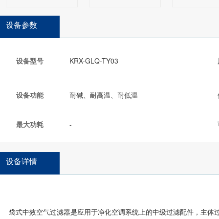
设备参数
设备型号
KRX-GLQ-TY03
设备功能
耐碱、耐高温、耐低温
最大功耗
-
设备详情
袋式中效空气过滤器是应用于净化空调系统上的
中级过滤配件，
主体