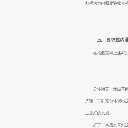
则视为室内照度验收合
五、要求屋内
在检测完毕上述4
总体而言，无尘车
严谨，可以充份体现出
主更好的发展。
好了，本篇文章到