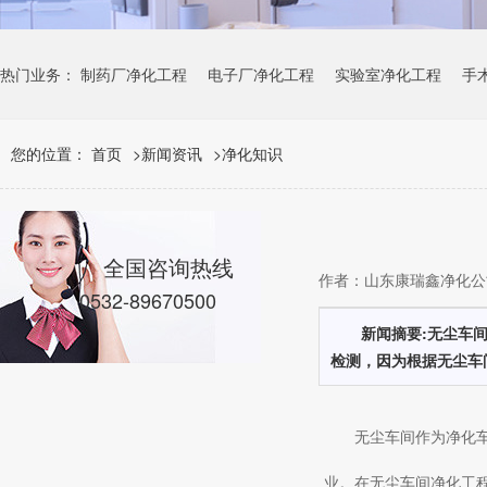
热门业务：
制药厂净化工程
电子厂净化工程
实验室净化工程
手
您的位置：
首页
>
新闻资讯
>
净化知识
全国咨询热线
作者：山东康瑞鑫净化公司 
0532-89670500
新闻摘要:无尘车
检测，因为根据无尘车
无尘车间作为净化
业。在无尘车间净化工