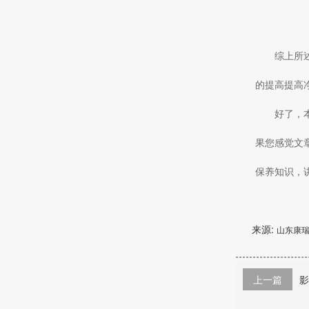
综上所
的提高提高
好了，
果您感觉文
保养知识，
来源:
山东康
上一篇
影