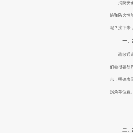
消防安
施和防火性
呢？接下来
一、
疏散通
们会很容易
志，明确表
拐角等位置
二、