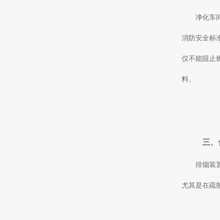
净化车
消防安全标
仅不能阻止
料。
三、
排烟装
尤其是在疏