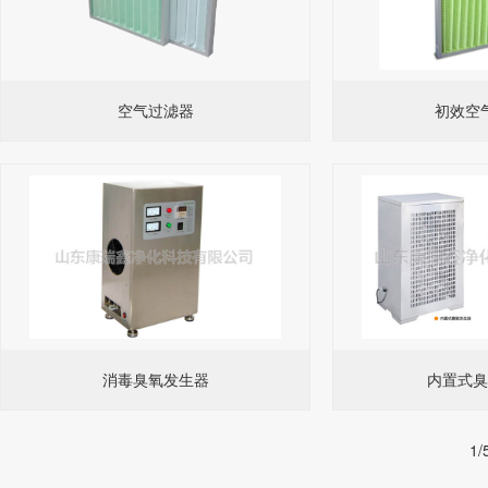
空气过滤器
初效空
消毒臭氧发生器
内置式臭
1